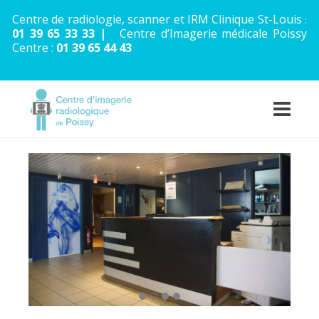
Centre de radiologie, scanner et IRM Clinique St-Louis
:
01 39 65 33 33
|
Centre d’Imagerie médicale Poissy
Centre :
01 39 65 44 43