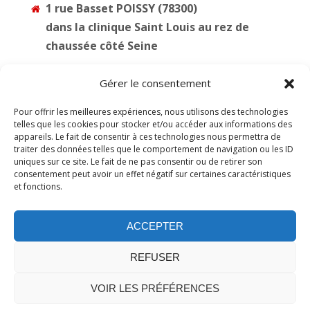
1 rue Basset POISSY (78300)
dans la clinique Saint Louis au rez de
chaussée côté Seine
01 39 65 33 33
Gérer le consentement
HORAIRES D’OUVERTURE
Pour offrir les meilleures expériences, nous utilisons des technologies
Du lundi au vendredi : 8h45-18H30
telles que les cookies pour stocker et/ou accéder aux informations des
appareils. Le fait de consentir à ces technologies nous permettra de
Le samedi : 8h45-12h30
traiter des données telles que le comportement de navigation ou les ID
uniques sur ce site. Le fait de ne pas consentir ou de retirer son
consentement peut avoir un effet négatif sur certaines caractéristiques
et fonctions.
ACCEPTER
Confidentialité
–
Mentions légales
REFUSER
Cookies
VOIR LES PRÉFÉRENCES
© 2026 Centre de radiologie Wirth